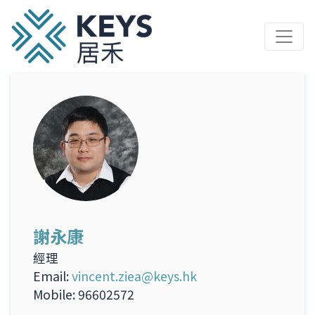
Skip
to
main
content
謝永康
經理
Email
vincent.ziea@keys.hk
Mobile
96602572