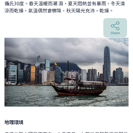
攝氏30度。春天溫暖而潮 濕，夏天悶熱並有暴雨，冬天清
涼而乾燥，氣溫偶然會驟降，秋天陽光充沛，乾燥。
地理環境