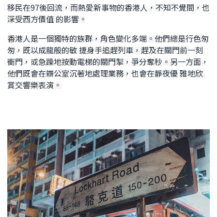
移民在97後回流，而熱愛新事物的香港人，不知不覺間，也
深受西方價值 的影響。
香港人是一個獨特的族群，角色變化多端。他們總是行色匆
匆，既以成龍般的敏 捷身手追趕列車，趕及在關門前一刻
衝門，或急躁地按動電梯的關門掣，爭分奪秒。另一方面，
他們既會在辧公室沉著地處理業務，也會在靜夜優 雅地欣
賞交響樂表演。