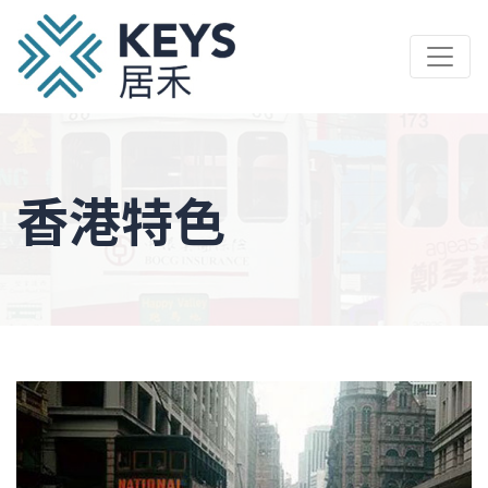
Skip
to
main
content
香港特色