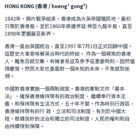
HONG KONG (香港 / hoeng¹ gong²)
1842年，鴉片戰爭結束，香港成為大英帝國殖民地。最初
只限於香港島，並於1860年將邊界延 伸至九龍半島，直至
1898年更擴展至新界。
香港一直由英國統治，直至1997 年7月1日正式回歸中國。
這歷史大事意味著英治時代的終結。 作為一個尋常的香港
人，難免百感交集。有機會見証及參予這重要時刻，固然值
得慶賀。然而大家也要面對一個未知的未來，不免感到迷
惘。
中國對香港實施一個兩制政策，香港的憲制文件「基本
法」，確保香港維持現有的政治制度， 繼續奉行資本主
義，和保持現有生活方式，五十年不變。作為特別行政區，
香港維持現有的行 政、立法和司法制度，有別於中國大
陸。根據良好的法治和獨立的司法制度，人民的權利和自
由持續得到保障。