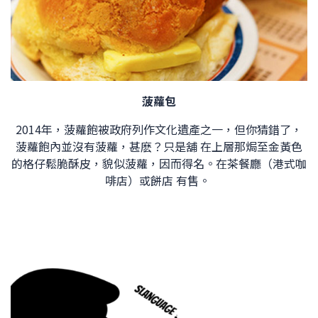
菠蘿包
2014年，菠蘿飽被政府列作文化遺產之一，但你猜錯了，
菠蘿飽內並沒有菠蘿，甚麽？只是舖 在上層那焗至金黃色
的格仔鬆脆酥皮，貌似菠蘿，因而得名。在茶餐廳（港式咖
啡店）或餅店 有售。 ​