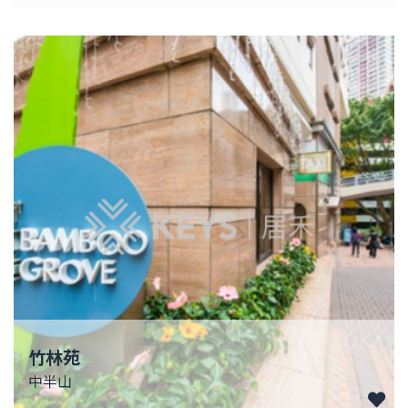
竹林苑
中半山