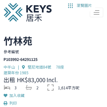
Skip
瀏覽圖片
to
main
content
竹林苑
參考編號
P103992-64291125
中半山 |
堅尼地道84號 78座
建築年份 1985
出租
HK$83,000 Incl.
3
2
1,614平方呎
加入收藏
列印