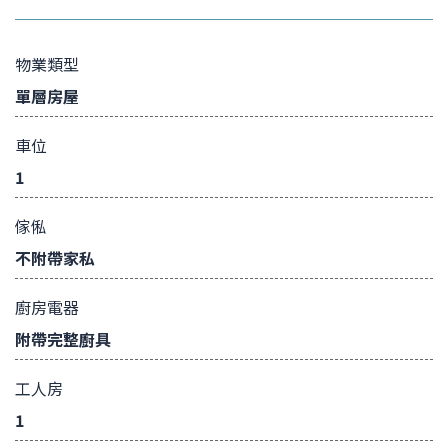
物業類型
單層房屋
車位
1
傢俬
不附帶家私
廚房電器
附帶完整廚具
工人房
1