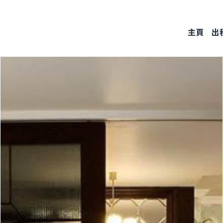
Skip
to
主頁
出
main
content