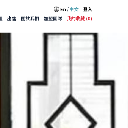
User acc
En
中文
登入
Main na
租
出售
關於我們
加盟團隊
我的收藏 (
0
)