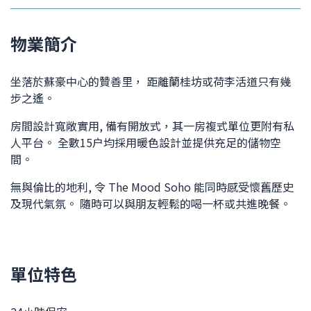
物業簡介
坐落於蘇豪中心的贊善里， 距離蘭桂坊或荷李活道只有幾
步之遙。
房間設計寬敞實用, 備有開放式，其一房複式單位更附有私
人平台。 全數15户均採用暖色設計並提供充足的儲物空
間。
無與倫比的地利, 令 The Mood Soho 能同時感受懷舊歷史
及現代氣氛。 隨時可以與朋友輕鬆的喝一杯或共進晚餐。
單位特色