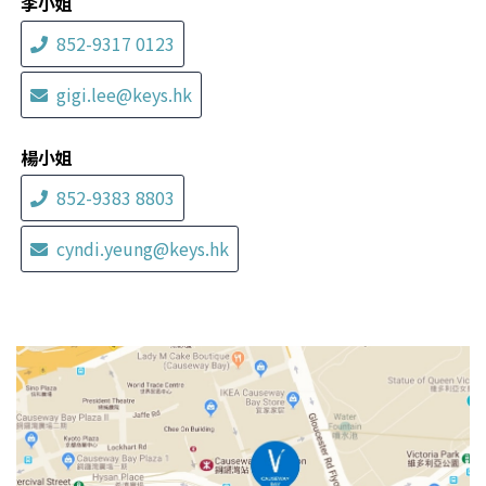
李小姐
852-9317 0123
gigi.lee@keys.hk
楊小姐
852-9383 8803
cyndi.yeung@keys.hk