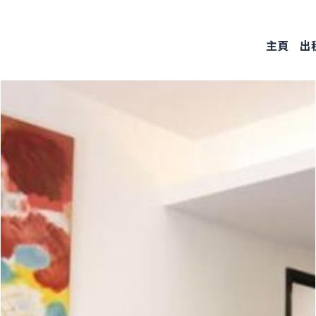
Skip
to
主頁
出
main
content