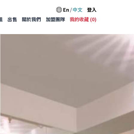
User acc
En
中文
登入
Main na
租
出售
關於我們
加盟團隊
我的收藏 (
0
)