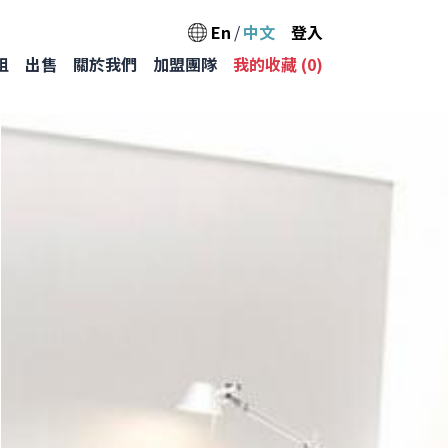
User acc
En
中文
登入
Main na
租
出售
關於我們
加盟團隊
我的收藏 (
0
)