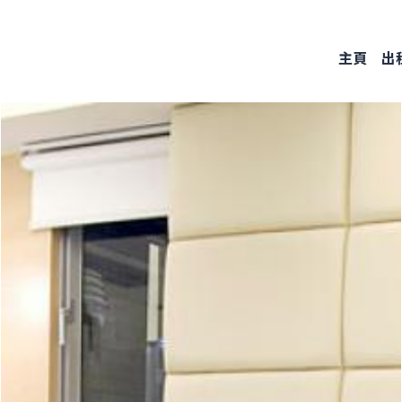
Skip
to
主頁
出
main
content