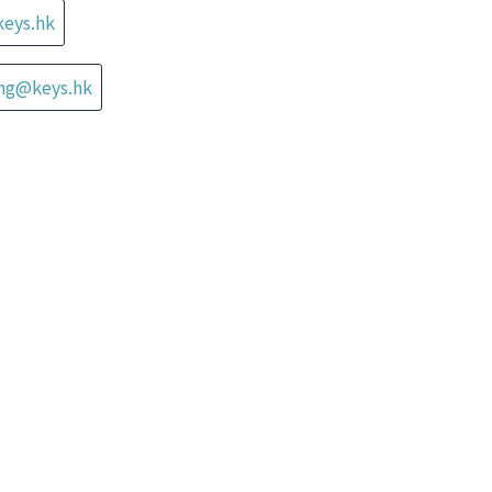
keys.hk
ung@keys.hk
星峰薈
The Nate