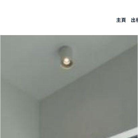
Skip
to
主頁
出
main
content