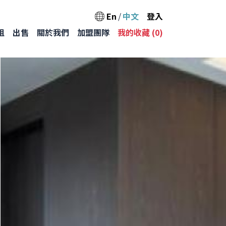
User acc
En
中文
登入
Main na
租
出售
關於我們
加盟團隊
我的收藏 (
0
)