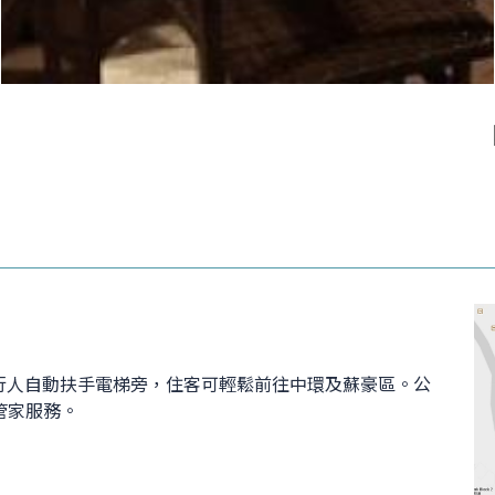
，坐落半山行人自動扶手電梯旁，住客可輕鬆前往中環及蘇豪區。公
管家服務。