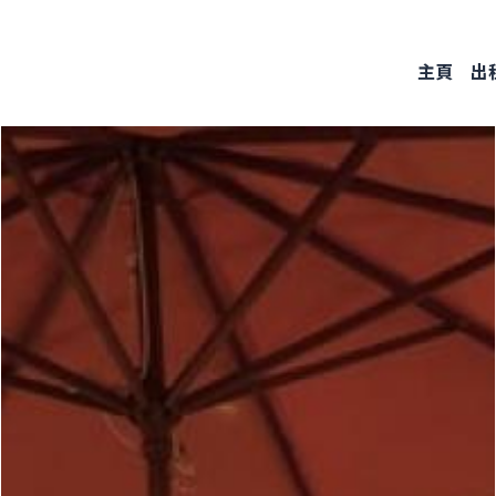
Skip
to
主頁
出
main
content