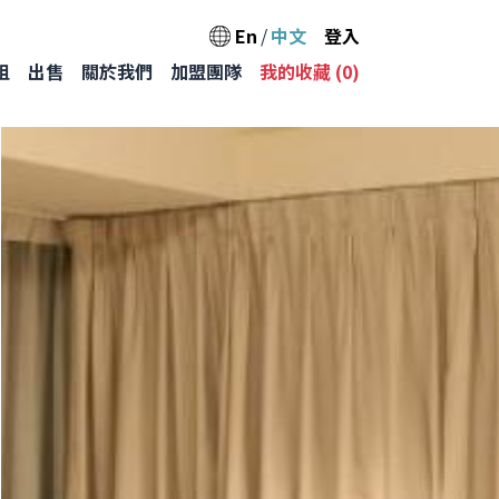
User acc
En
中文
登入
Main na
租
出售
關於我們
加盟團隊
我的收藏 (
0
)