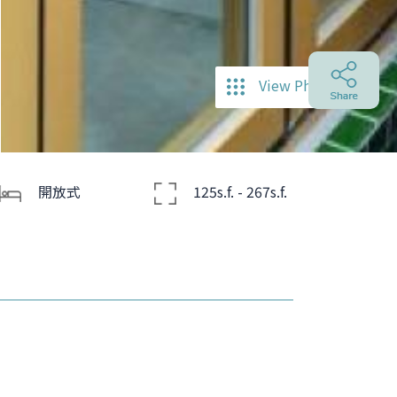
View Photos
開放式
125s.f. - 267s.f.