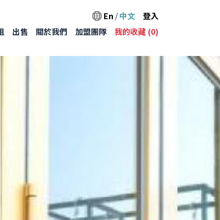
User acc
En
中文
登入
Main na
租
出售
關於我們
加盟團隊
我的收藏 (
0
)