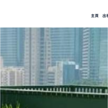
Skip
to
主頁
出
main
content