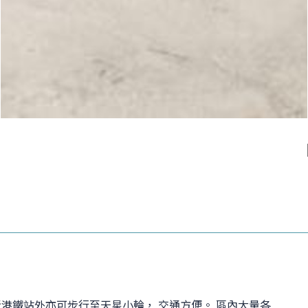
了鄰近港鐵站外亦可步行至天星小輪， 交通方便。 區內大量各