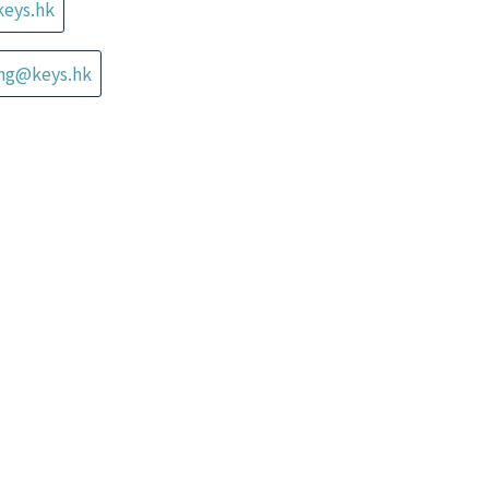
keys.hk
ung@keys.hk
Aveny Serviced
星峰薈
Apartment