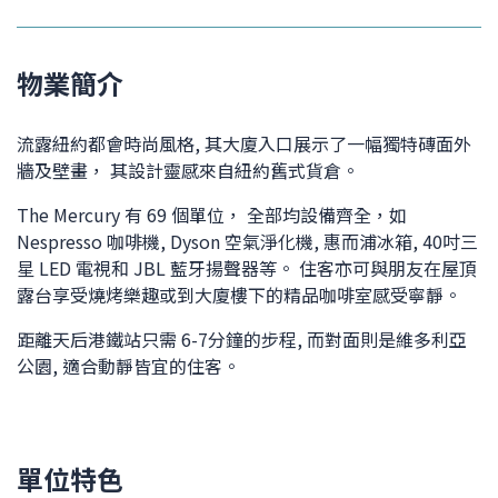
物業簡介
流露紐約都會時尚風格, 其大廈入口展示了一幅獨特磚面外
牆及壁畫， 其設計靈感來自紐約舊式貨倉。
The Mercury 有 69 個單位， 全部均設備齊全，如
Nespresso 咖啡機, Dyson 空氣淨化機, 惠而浦冰箱, 40吋三
星 LED 電視和 JBL 藍牙揚聲器等。 住客亦可與朋友在屋頂
露台享受燒烤樂趣或到大廈樓下的精品咖啡室感受寧靜。
距離天后港鐵站只需 6-7分鐘的步程, 而對面則是維多利亞
公園, 適合動靜皆宜的住客。
單位特色