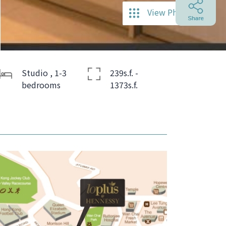
View Photos
Studio , 1-3
239s.f. -
bedrooms
1373s.f.