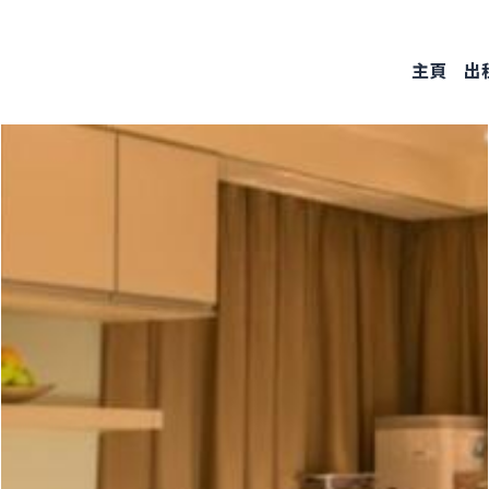
Skip
to
主頁
出
main
content