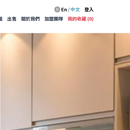
User acc
En
中文
登入
Main na
租
出售
關於我們
加盟團隊
我的收藏 (
0
)